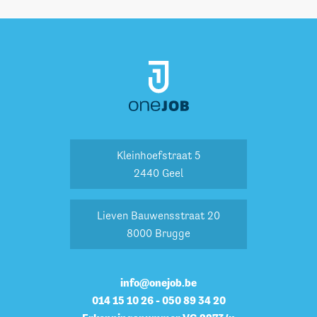
OneJob
OneJob
Footer
Kleinhoefstraat 5
2440 Geel
Lieven Bauwensstraat 20
8000 Brugge
info@onejob.be
014 15 10 26 - 050 89 34 20