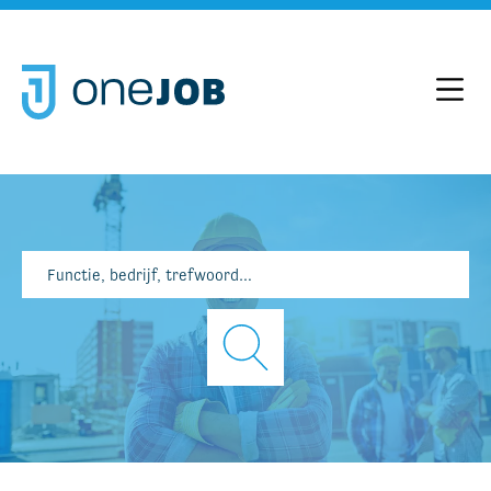
Hoo
OneJob