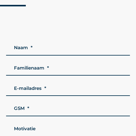
Leave
Naam
this
field
Familienaam
blank
E-mailadres
GSM
Motivatie